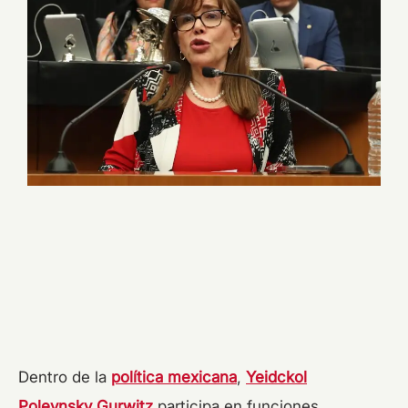
Dentro de la
política mexicana
,
Yeidckol
Polevnsky Gurwitz
participa en funciones