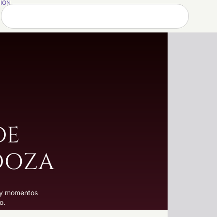
SIÓN
DE
DOZA
s y momentos
o.