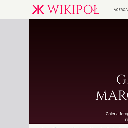
ACERCA
G
MAR
Galería fot
r