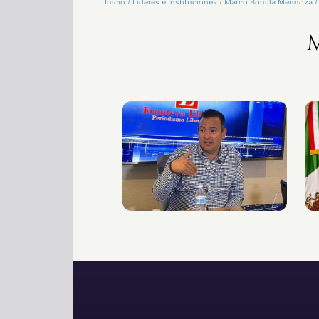
Inicio
/
Líderes e Instituciones
/
Marco Bonilla Mendoza
/
M