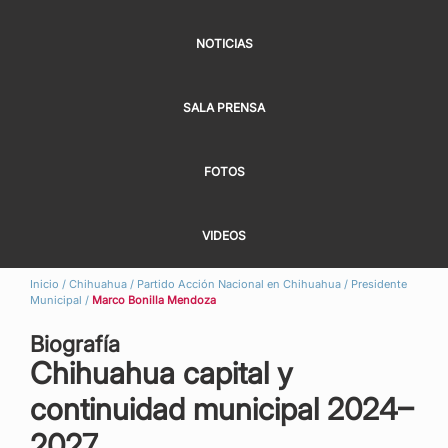
NOTICIAS
SALA PRENSA
FOTOS
VIDEOS
Inicio
/
Chihuahua
/
Partido Acción Nacional en Chihuahua
/
Presidente
Municipal
/
Marco Bonilla Mendoza
Biografía
Chihuahua capital y
continuidad municipal 2024–
2027