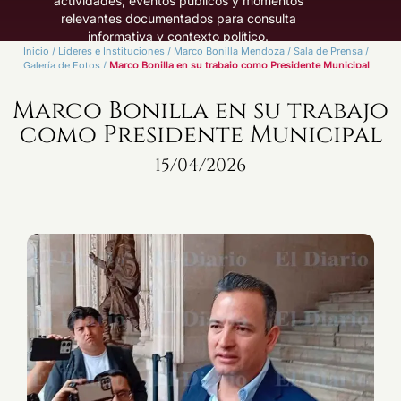
actividades, eventos públicos y momentos
relevantes documentados para consulta
informativa y contexto político.
Inicio
/
Líderes e Instituciones
/
Marco Bonilla Mendoza
/
Sala de Prensa
/
Galería de Fotos
/
Marco Bonilla en su trabajo como Presidente Municipal
Marco Bonilla en su trabajo
como Presidente Municipal
15/04/2026