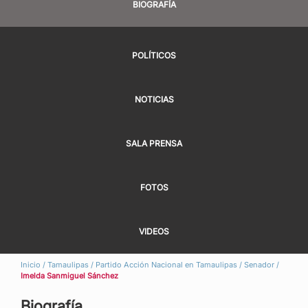
BIOGRAFÍA
POLÍTICOS
NOTICIAS
SALA PRENSA
FOTOS
VIDEOS
Inicio
/
Tamaulipas
/
Partido Acción Nacional en Tamaulipas
/
Senador
/
Imelda Sanmiguel Sánchez
Biografía