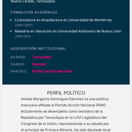
Nuevo Laredo, Tamaulipas
FORMACIÓN ACADÉMICA
Licenciatura en Arquitectura en Universidad de Monterrey
(2003–2007)
Maestria en Valuación en Universidad Autónoma de Nuevo León
(2010–2011)
ADSCRIPCIÓN INSTITUCIONAL
Tamaulipas
ESTADO:
Senador
CARGO:
Partido Acción Nacional
PARTIDO:
PERFIL POLÍTICO
Imelda Margarita Sanmiguel Sánchez es una política
mexicana afiliada al Partido Acción Nacional (PAN).
Actualmente se desempeña como senadora de la
República por Tamaulipas en la LXVI Legislatura del
Congreso de la Unión, representando a su estado por
el principio de Primera Minoría. Ha sido diputada local