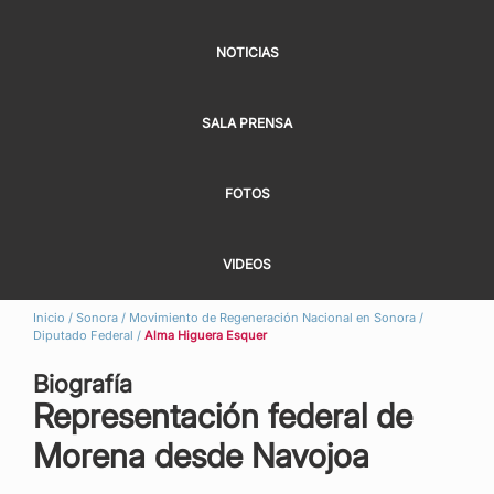
NOTICIAS
SALA PRENSA
FOTOS
VIDEOS
Inicio
/
Sonora
/
Movimiento de Regeneración Nacional en Sonora
/
Diputado Federal
/
Alma Higuera Esquer
Biografía
Representación federal de
Morena desde Navojoa