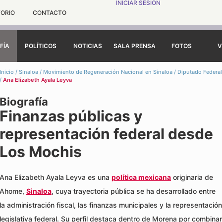
INICIAR SESIÓN
TORIO
CONTACTO
FÍA
POLÍTICOS
NOTICIAS
SALA PRENSA
FOTOS
V
Inicio
/
Sinaloa
/
Movimiento de Regeneración Nacional en Sinaloa
/
Diputado Federal
/
Ana Elizabeth Ayala Leyva
Biografía
Finanzas públicas y
representación federal desde
Los Mochis
Ana Elizabeth Ayala Leyva es una
política mexicana
originaria de
Ahome,
Sinaloa
, cuya trayectoria pública se ha desarrollado entre
la administración fiscal, las finanzas municipales y la representación
legislativa federal. Su perfil destaca dentro de Morena por combinar