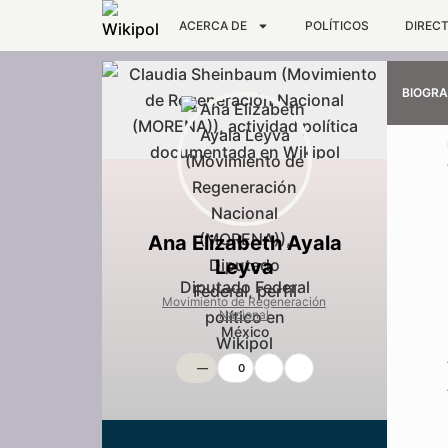
ACERCA DE
POLÍTICOS
DIREC
BIOGRA
Ana Elizabeth Ayala
Leyva
Diputado Federal
Movimiento de Regeneración
Nacional
México
—
0