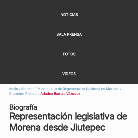
NOTICIAS
SALA PRENSA
FOTOS
VIDEOS
Inicio
/
Morelos
/
Movimiento de Regeneración Nacional en Morelos
/
Diputado Federal
/
Ariadna Barrera Vázquez
Biografía
Representación legislativa de
Morena desde Jiutepec