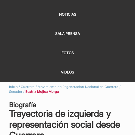
NOTICIAS
SALA PRENSA
FOTOS
VIDEOS
Inicio
/
Guerrero
/
Movimiento de Regeneración Nacional en Guerrero
/
Senador
/
Beatriz Mojica Morga
Biografía
Trayectoria de izquierda y
representación social desde