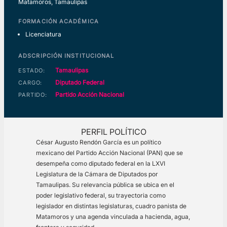
Matamoros, Tamaulipas
FORMACIÓN ACADÉMICA
Licenciatura
ADSCRIPCIÓN INSTITUCIONAL
Tamaulipas
ESTADO:
Diputado Federal
CARGO:
Partido Acción Nacional
PARTIDO:
PERFIL POLÍTICO
César Augusto Rendón García es un político
mexicano del Partido Acción Nacional (PAN) que se
desempeña como diputado federal en la LXVI
Legislatura de la Cámara de Diputados por
Tamaulipas. Su relevancia pública se ubica en el
poder legislativo federal, su trayectoria como
legislador en distintas legislaturas, cuadro panista de
Matamoros y una agenda vinculada a hacienda, agua,