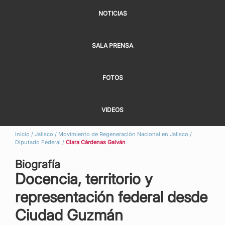
NOTICIAS
SALA PRENSA
FOTOS
VIDEOS
Inicio
/
Jalisco
/
Movimiento de Regeneración Nacional en Jalisco
/
Diputado Federal
/
Clara Cárdenas Galván
Biografía
Docencia, territorio y
representación federal desde
Ciudad Guzmán