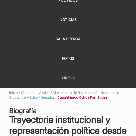
POLÍTICOS
NOTICIAS
SALA PRENSA
FOTOS
VIDEOS
Inicio
/
Ciudad de México
/
Movimiento de Regeneración Nacional en
Ciudad de México
/
Senador
/
Cuauhtémoc Ochoa Fernández
Biografía
Trayectoria institucional y
representación política desde