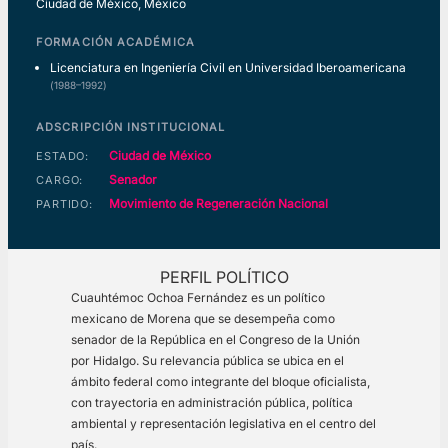
Ciudad de México, México
FORMACIÓN ACADÉMICA
Licenciatura en Ingeniería Civil en Universidad Iberoamericana
(1988–1992)
ADSCRIPCIÓN INSTITUCIONAL
Ciudad de México
ESTADO:
Senador
CARGO:
Movimiento de Regeneración Nacional
PARTIDO:
PERFIL POLÍTICO
Cuauhtémoc Ochoa Fernández es un político
mexicano de Morena que se desempeña como
senador de la República en el Congreso de la Unión
por Hidalgo. Su relevancia pública se ubica en el
ámbito federal como integrante del bloque oficialista,
con trayectoria en administración pública, política
ambiental y representación legislativa en el centro del
país.