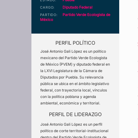
ESTADO:
Diputado Federal
CARGO:
Partido Verde Ecologista de
PARTIDO:
México
PERFIL POLÍTICO
José Antonio Gali López es un político
mexicano del Partido Verde Ecologista
de México (PVEM) y diputado federal en
la LXVI Legislatura de la Cámara de
Diputados por Puebla. Su relevancia
pública se ubica en el ámbito legislativo
federal, con trayectoria local, vínculos
con la política poblana y agenda
ambiental, económica y territorial.
PERFIL DE LIDERAZGO
José Antonio Gali López es un perfil
político de corte territorial-institucional
dentro del Partido Verde Ecologista de