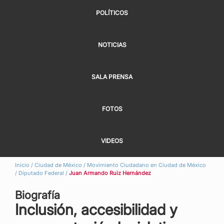
POLÍTICOS
NOTICIAS
SALA PRENSA
FOTOS
VIDEOS
Inicio
/
Ciudad de México
/
Movimiento Ciudadano en Ciudad de México
/
Diputado Federal
/
Juan Armando Ruiz Hernández
Biografía
Inclusión, accesibilidad y