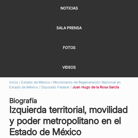
NOTICIAS
SALA PRENSA
FOTOS
VIDEOS
Inicio
/
Estado de México
/
Movimiento de Regeneración Nacional en
Estado de México
/
Diputado Federal
/
Juan Hugo de la Rosa García
Biografía
Izquierda territorial, movilidad
y poder metropolitano en el
Estado de México