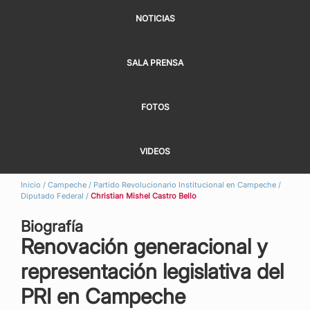
NOTICIAS
SALA PRENSA
FOTOS
VIDEOS
Inicio
/
Campeche
/
Partido Revolucionario Institucional en Campeche
/
Diputado Federal
/
Christian Mishel Castro Bello
Biografía
Renovación generacional y
representación legislativa del
PRI en Campeche