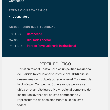
Campeche
FORMACIÓN ACADÉMICA
Licenciatura
ADSCRIPCIÓN INSTITUCIONAL
Campeche
ESTADO:
Diputado Federal
CARGO:
Partido Revolucionario Institucional
PARTIDO:
PERFIL POLÍTICO
Christian Mishel Castro Bello es un político mexicano
del Partido Revolucionario Institucional (PRI) que se
desempeña como diputado federal en el Congreso de
la Unión por Campeche. Su relevancia pública se
ubica en el ámbito legislativo y regional como una de
las figuras jóvenes del priismo campechano y
representante de oposición frente al oficialismo
federal.