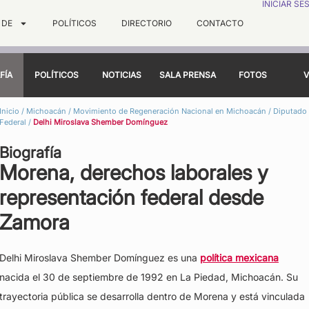
INICIAR SE
 DE
POLÍTICOS
DIRECTORIO
CONTACTO
FÍA
POLÍTICOS
NOTICIAS
SALA PRENSA
FOTOS
V
Inicio
/
Michoacán
/
Movimiento de Regeneración Nacional en Michoacán
/
Diputado
Federal
/
Delhi Miroslava Shember Domínguez
Biografía
Morena, derechos laborales y
representación federal desde
Zamora
Delhi Miroslava Shember Domínguez es una
política mexicana
nacida el 30 de septiembre de 1992 en La Piedad, Michoacán. Su
trayectoria pública se desarrolla dentro de Morena y está vinculada