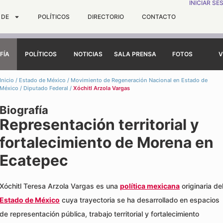
INICIAR SE
 DE
POLÍTICOS
DIRECTORIO
CONTACTO
FÍA
POLÍTICOS
NOTICIAS
SALA PRENSA
FOTOS
V
Inicio
/
Estado de México
/
Movimiento de Regeneración Nacional en Estado de
México
/
Diputado Federal
/
Xóchitl Arzola Vargas
Biografía
Representación territorial y
fortalecimiento de Morena en
Ecatepec
Xóchitl Teresa Arzola Vargas es una
política mexicana
originaria de
Estado de México
cuya trayectoria se ha desarrollado en espacios
de representación pública, trabajo territorial y fortalecimiento