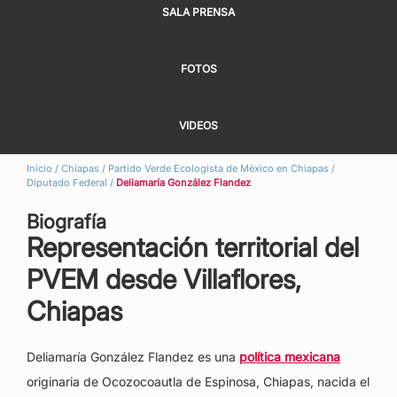
SALA PRENSA
FOTOS
VIDEOS
Inicio
/
Chiapas
/
Partido Verde Ecologista de México en Chiapas
/
Diputado Federal
/
Deliamaría González Flandez
Biografía
Representación territorial del
PVEM desde Villaflores,
Chiapas
Deliamaría González Flandez es una
política mexicana
originaria de Ocozocoautla de Espinosa, Chiapas, nacida el