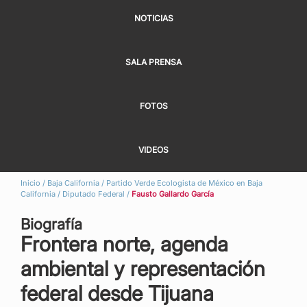
NOTICIAS
SALA PRENSA
FOTOS
VIDEOS
Inicio
/
Baja California
/
Partido Verde Ecologista de México en Baja
California
/
Diputado Federal
/
Fausto Gallardo García
Biografía
Frontera norte, agenda
ambiental y representación
federal desde Tijuana