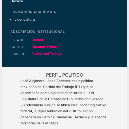
Oaxaca
FORMACIÓN ACADÉMICA
Licenciatura
ADSCRIPCIÓN INSTITUCIONAL
Oaxaca
ESTADO:
Diputado Federal
CARGO:
Partido del Trabajo
PARTIDO:
PERFIL POLÍTICO
José Alejandro López Sánchez es un político
mexicano del Partido del Trabajo (PT) que se
desempeña como diputado federal en la LXVI
Legislatura de la Cámara de Diputados por Oaxaca.
Su relevancia pública se ubica en el poder legislativo
federal, la representación del Distrito 06 con
cabecera en Heroica Ciudad de Tlaxiaco y la agenda
territorial de la Mixteca.