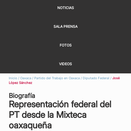
NOTICIAS
SALA PRENSA
FOTOS
VIDEOS
Inicio
/
Oaxaca
/
Partido del Trabajo en Oaxaca
/
Diputado Federal
/
José
López Sánchez
Biografía
Representación federal del
PT desde la Mixteca
oaxaqueña