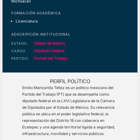
Michoacán
FORMACIÓN ACADÉMICA
Licenciatura
ADSCRIPCIÓN INSTITUCIONAL
Estado de México
ESTADO:
Diputado Federal
CARGO:
Partido del Trabajo
PARTIDO:
PERFIL POLÍTICO
Emilio Manzanilla Téllez es un político mexicano del
Partido del Trabajo (PT) que se desempeña como
diputado federal en la LXVI Legislatura de la Cámara
de Diputados por el Estado de México. Su relevancia
pública se ubica en el poder legislativo federal, la
representación del Distrito 16 con cabecera en
Ecatepec y una agenda territorial ligada a seguridad,
infraestructura, movilidad y servicios públicos.