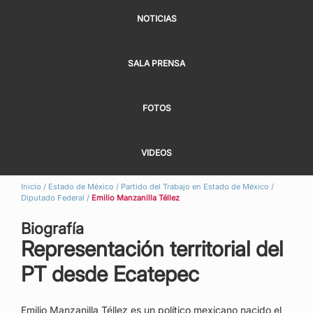
NOTICIAS
SALA PRENSA
FOTOS
VIDEOS
Inicio
/
Estado de México
/
Partido del Trabajo en Estado de México
/
Diputado Federal
/
Emilio Manzanilla Téllez
Biografía
Representación territorial del
PT desde Ecatepec
Emilio Manzanilla Téllez es un político mexicano nacido el